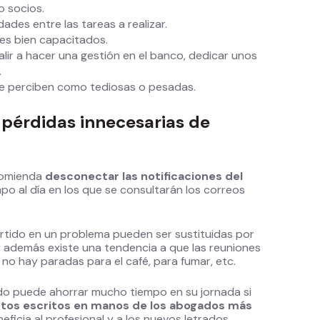
o socios.
dades entre las tareas a realizar.
les bien capacitados.
lir a hacer una gestión en el banco, dedicar unos
.
se perciben como tediosas o pesadas.
 pérdidas innecesarias de
ecomienda
desconectar las notificaciones del
mpo al día en los que se consultarán los correos
rtido en un problema pueden ser sustituidas por
 además existe una tendencia a que las reuniones
o hay paradas para el café, para fumar, etc.
do puede ahorrar mucho tiempo en su jornada si
ertos escritos en manos de los abogados más
eficia al profesional y a los nuevos letrados,