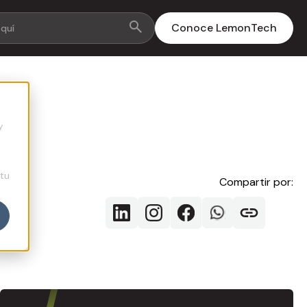
Conoce LemonTech
y
 tu
Compartir por: