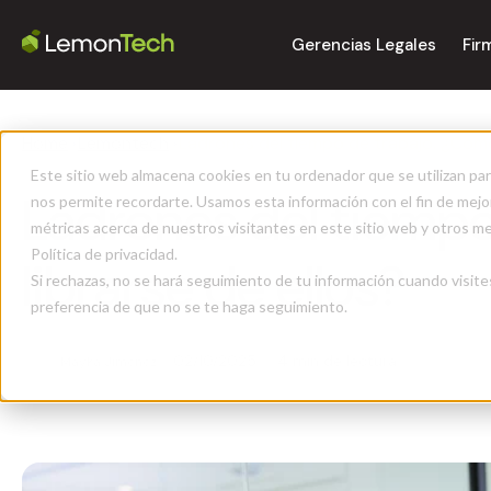
Gerencias Legales
Fir
Home
>
Lemontech
>
Ladrones del tiempo de trabajo. ¿Como 
Este sitio web almacena cookies en tu ordenador que se utilizan par
Ladrones del tiemp
nos permite recordarte. Usamos esta información con el fin de mejor
métricas acerca de nuestros visitantes en este sitio web y otros m
Política de privacidad.
librarse de ellos?
Si rechazas, no se hará seguimiento de tu información cuando visite
preferencia de que no se te haga seguimiento.
02/10/2025
4 min de lectura
Mayka Jiménez