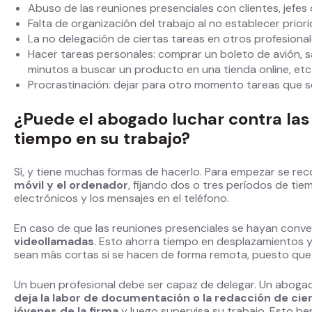
Abuso de las reuniones presenciales con clientes, jefes 
Falta de organización del trabajo al no establecer priori
La no delegación de ciertas tareas en otros profesiona
Hacer tareas personales: comprar un boleto de avión, sa
minutos a buscar un producto en una tienda online, etc
Procrastinación: dejar para otro momento tareas que 
¿Puede el abogado luchar contra las
tiempo en su trabajo?
Sí, y tiene muchas formas de hacerlo. Para empezar se r
móvil y el ordenador
, fijando dos o tres períodos de tie
electrónicos y los mensajes en el teléfono.
En caso de que las reuniones presenciales se hayan conve
videollamadas
. Esto ahorra tiempo en desplazamientos y
sean más cortas si se hacen de forma remota, puesto que n
Un buen profesional debe ser capaz de delegar. Un aboga
deja la labor de documentación o la redacción de ci
jóvenes de la firma
y luego supervisa su trabajo. Esto ben