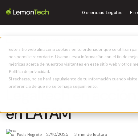
Gerencias Legales
Fir
Home
>
Gerencias legales
>
Gestión Judicial
>
Legaltech en a
Este sitio web almacena cookies en tu ordenador que se utilizan par
nos permite recordarte. Usamos esta información con el fin de mejor
métricas acerca de nuestros visitantes en este sitio web y otros m
Política de privacidad.
Gestión Judicial
Si rechazas, no se hará seguimiento de tu información cuando visite
preferencia de que no se te haga seguimiento.
Legaltech en acción:
en LATAM
27/10/2025
3 min de lectura
Paula Negrete