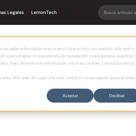
mas Legales
LemonTech
cción: automatización judicial en LATAM
a recopilar información acerca de tu interacción con nuestro sitio web y
ar y personalizar tu experiencia de navegación y para generar analíticas 
edios. Para obtener más información sobre las cookies, consulta nuestra
s este sitio web. Se usará una sola cookie en tu navegador para recordar
 automatización judic
Aceptar
Declinar