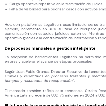
Carga operativa repetitiva en la tramitación de juicios.
Falta de visibilidad para priorizar casos con activos em
Hoy, con plataformas Legaltech, esas limitaciones se tra
ejemplo, incrementó en 30% su tasa de recupero judicia
comunicación con estudios jurídicos externos. Mientras 
operativo gracias a la centralización de información y repo
De procesos manuales a gestión inteligente
La adopción de herramientas Legaltech ha permitido mult
errores y acelerar el avance de etapas procesales.
Según Juan Pablo Granda, Director Ejecutivo de Lemonte
simples y repetitivos en procesos trazables y medible
tiempos y resultados de recuperación”.
El mercado también refleja esta tendencia. Straits R
América Latina crecerá de USD 75 millones en 2024 a USD 
El futuro de la recuperación judicial es Legaltech