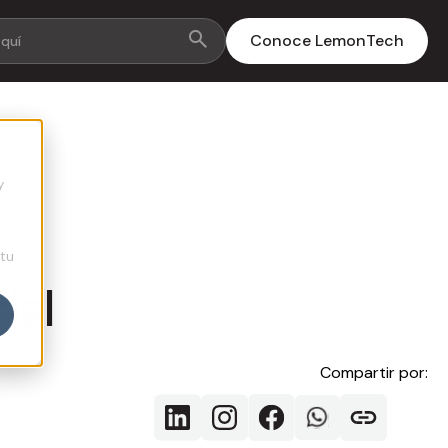
Conoce LemonTech
y
 tu
ial
Compartir por: