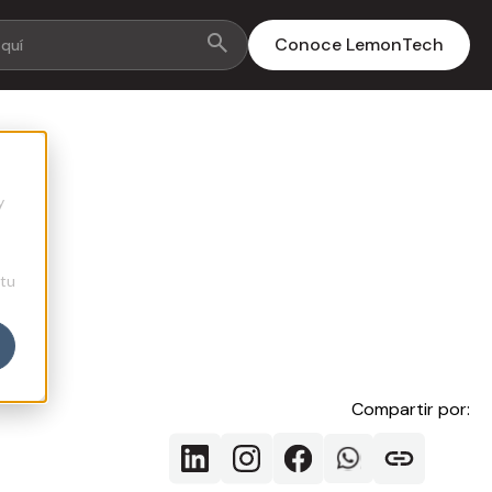
Conoce LemonTech
y
 tu
Compartir por: