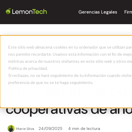
Gerencias Legales
Fir
Home
>
Gerencias legales
>
Cobranza Judicial
>
5 problemáti
Este sitio web almacena cookies en tu ordenador que se utilizan par
nos permite recordarte. Usamos esta información con el fin de mejor
métricas acerca de nuestros visitantes en este sitio web y otros m
Política de privacidad.
Cobranza Judicial
Si rechazas, no se hará seguimiento de tu información cuando visite
preferencia de que no se te haga seguimiento.
5 problemáticas que
cooperativas de aho
24/09/2025
4 min de lectura
Marie Silva