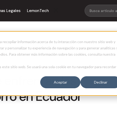
mas Legales
LemonTech
cas que enfrentan las cooperativas de ahorro en Ecuador
a recopilar información acerca de tu interacción con nuestro sitio web y
ar y personalizar tu experiencia de navegación y para generar analíticas 
edios. Para obtener más información sobre las cookies, consulta nuestra
s este sitio web. Se usará una sola cookie en tu navegador para recordar
 enfrentan las
Aceptar
Declinar
rro en Ecuador