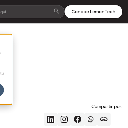
Conoce LemonTech
y
 tu
Compartir por: