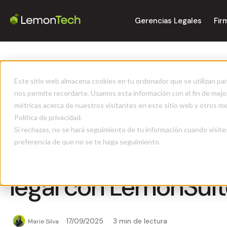
Gerencias Legales
Fir
Home
>
Firma Legal
>
Software Para Estudios Jurídicos
>
Cómo
Este sitio web almacena cookies en tu ordenador que se utilizan par
nos permite recordarte. Usamos esta información con el fin de mejor
métricas acerca de nuestros visitantes en este sitio web y otros m
Política de privacidad.
Software Para Estudios Jurídicos
Si rechazas, no se hará seguimiento de tu información cuando visite
preferencia de que no se te haga seguimiento.
Cómo mejorar la liq
legal con LemonSui
17/09/2025
3 min de lectura
Marie Silva