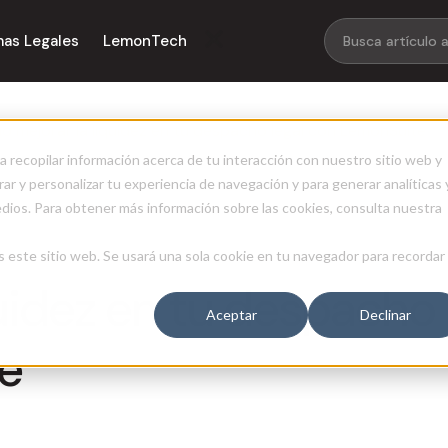
mas Legales
LemonTech
 mejorar la liquidez en tu despacho legal con LemonSuite
a recopilar información acerca de tu interacción con nuestro sitio web y
ar y personalizar tu experiencia de navegación y para generar analíticas 
edios. Para obtener más información sobre las cookies, consulta nuestra
s este sitio web. Se usará una sola cookie en tu navegador para recordar
uidez en tu despacho
Aceptar
Declinar
te