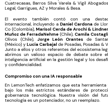
Cuatrecasas, Barros Silva Varela & Vigil Abogados
Legal, Garrigues, AZ y Morales & Besa.
El evento también contó con una destac
internacional, incluyendo a
Daniel Cardona
de Llo
Co (Colombia),
Marisol Cerda de Arochi & Lindne
Muñoz de FerradaNehme
(Chile),
Camila Costagl
Olivos (Chile),
Jorge León Orantes
de Santam
(México) y
Lucía Carbajal
de Posadas, Posadas & V
Junto a ellos y otros referentes del ecosistema leg
abrimos un valioso espacio de debate sobre e
inteligencia artificial en la gestión legal y los des
y confidencialidad.
Compromiso con una IA responsable
En LemonTech enfatizamos que esta herramienta f
bajo los más estrictos estándares de protecc
gobernanza tecnológica. Nuestra visión del futu
tecnología es un potenciador, no un reemplazo.