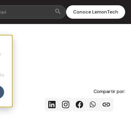
Conoce LemonTech
y
 tu
Compartir por: