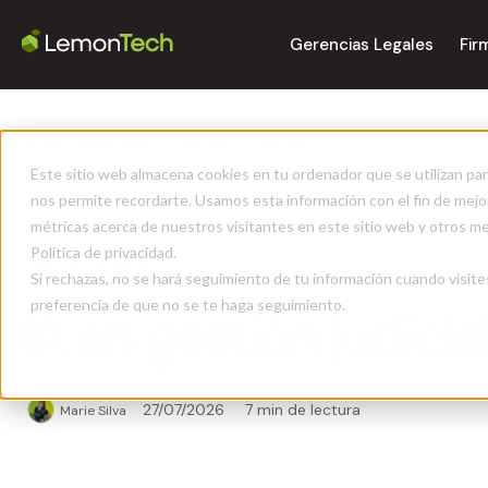
Gerencias Legales
Fir
Home
>
Lemontech
>
Gestión Judicial
>
IA en gestión judicial
Este sitio web almacena cookies en tu ordenador que se utilizan par
nos permite recordarte. Usamos esta información con el fin de mejor
métricas acerca de nuestros visitantes en este sitio web y otros m
Política de privacidad.
Gestión Judicial
Si rechazas, no se hará seguimiento de tu información cuando visite
preferencia de que no se te haga seguimiento.
IA en gestión judicia
27/07/2026
7 min de lectura
Marie Silva