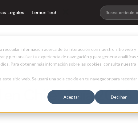
mas Legales
LemonTech
 en Chile: Guía 2026
a recopilar información acerca de tu interacción con nuestro sitio web y
ar y personalizar tu experiencia de navegación y para generar analíticas 
edios. Para obtener más información sobre las cookies, consulta nuestra
s este sitio web. Se usará una sola cookie en tu navegador para recordar
l en Chile: Guía 2026
Aceptar
Declinar