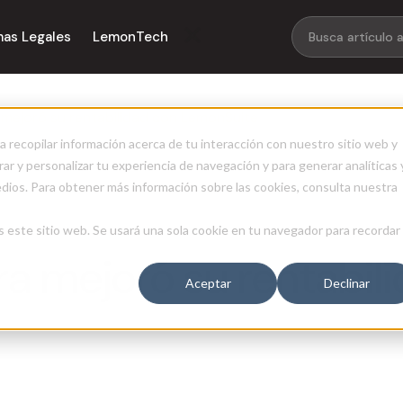
mas Legales
LemonTech
mejoró su rentabilidad con LemonSuite
a recopilar información acerca de tu interacción con nuestro sitio web y
ar y personalizar tu experiencia de navegación y para generar analíticas 
edios. Para obtener más información sobre las cookies, consulta nuestra
s este sitio web. Se usará una sola cookie en tu navegador para recordar
a mejoró su rentabil
Aceptar
Declinar