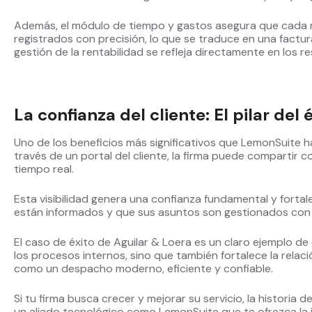
Además, el módulo de tiempo y gastos asegura que cada m
registrados con precisión, lo que se traduce en una factur
gestión de la rentabilidad se refleja directamente en los r
La confianza del cliente: El pilar del 
Uno de los beneficios más significativos que LemonSuite h
través de un portal del cliente, la firma puede compartir c
tiempo real.
Esta visibilidad genera una confianza fundamental y fortale
están informados y que sus asuntos son gestionados con l
El caso de éxito de Aguilar & Loera es un claro ejemplo de
los procesos internos, sino que también fortalece la relac
como un despacho moderno, eficiente y confiable.
Si tu firma busca crecer y mejorar su servicio, la historia
un aliado tecnológico como LemonSuite que te ofrezca la in