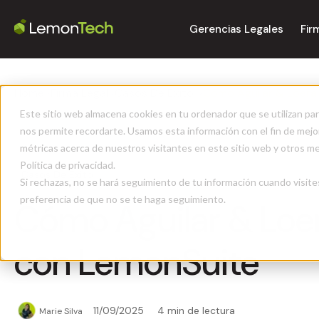
Gerencias Legales
Fir
Home
>
Firma Legal
>
Casos De Éxito
>
Cómo Aguilar & Loera 
Este sitio web almacena cookies en tu ordenador que se utilizan par
nos permite recordarte. Usamos esta información con el fin de mejor
métricas acerca de nuestros visitantes en este sitio web y otros m
Política de privacidad.
Casos De Éxito
Si rechazas, no se hará seguimiento de tu información cuando visite
preferencia de que no se te haga seguimiento.
Cómo Aguilar & Loer
con LemonSuite
11/09/2025
4 min de lectura
Marie Silva