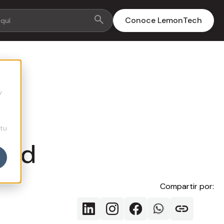
Conoce LemonTech
y
 tu
idad
Compartir por: